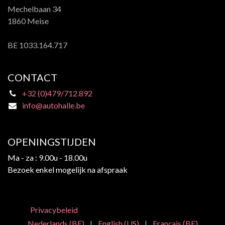
Mechelbaan 34
1860 Meise
BE 1033.164.717
CONTACT
+32 (0)479/712.892
info@autohalle.be
OPENINGSTIJDEN
Ma - za : 9.00u - 18.00u
Bezoek enkel mogelijk na afspraak
Privacybeleid
Nederlands (BE)
|
English (US)
|
Français (BE)