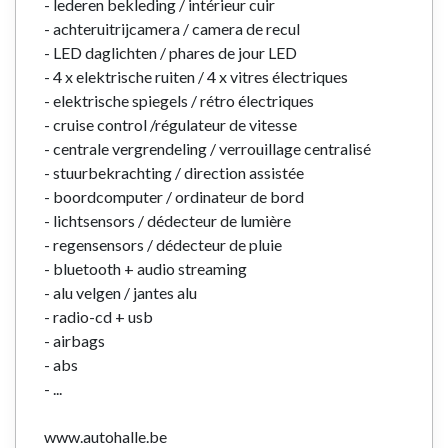
- lederen bekleding / intérieur cuir
- achteruitrijcamera / camera de recul
- LED daglichten / phares de jour LED
- 4 x elektrische ruiten / 4 x vitres électriques
- elektrische spiegels / rétro électriques
- cruise control /régulateur de vitesse
- centrale vergrendeling / verrouillage centralisé
- stuurbekrachting / direction assistée
- boordcomputer / ordinateur de bord
- lichtsensors / dédecteur de lumière
- regensensors / dédecteur de pluie
- bluetooth + audio streaming
- alu velgen / jantes alu
- radio-cd + usb
- airbags
- abs
- ...
www.autohalle.be