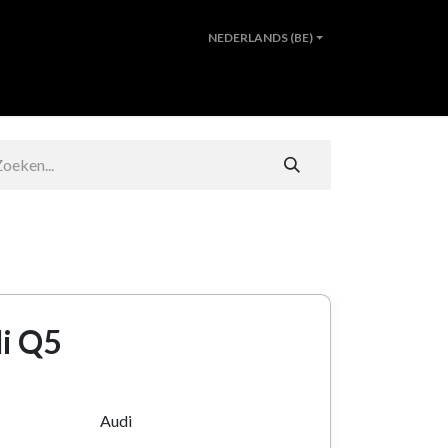
NEDERLANDS (BE)
N
AUTO ZOEKEN
OVER ONS
CONTACT
i Q5
Audi