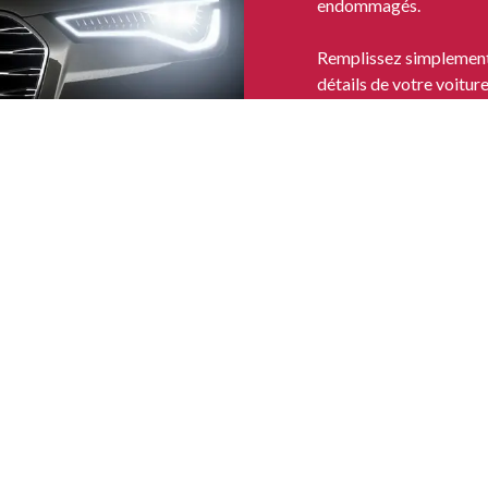
endommagés.
Remplissez simplement 
détails de votre voitu
pour proposer le meille
Nous nous déplaçons pa
et précis.
VENDRE VOTRE