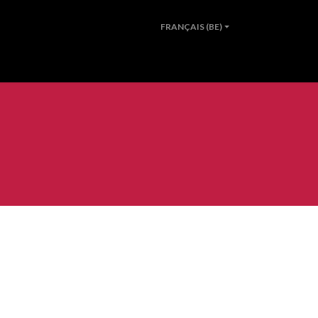
FRANÇAIS (BE)
ER UNE VOITURE
A PROPOS
CONTACT