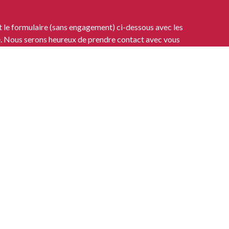
le formulaire (sans engagement) ci-dessous avec les
re. Nous serons heureux de prendre contact avec vous
ur prix du marché.
rtout en Belgique et garantissons un traitement rapide
 VOITURE