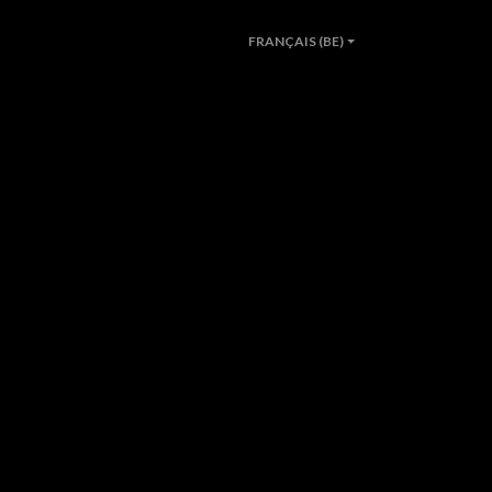
FRANÇAIS (BE)
ER UNE VOITURE
A PROPOS
CONTACT